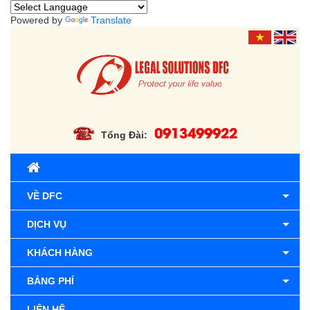
Powered by
Translate
0913499922
Tổng Đài:
VỀ DFC
DỊCH VỤ
KHÁCH HÀNG
BẢNG PHÍ
LIÊN HỆ