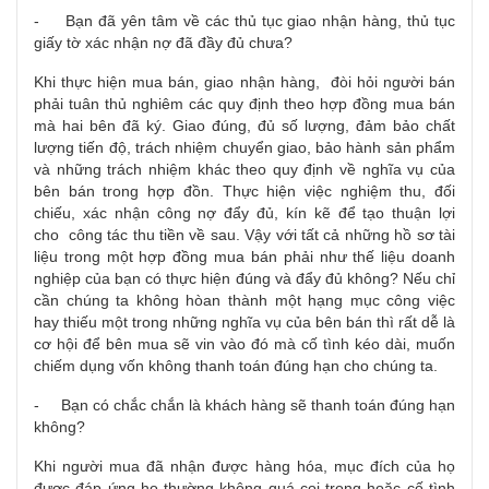
- Bạn đã yên tâm về các thủ tục giao nhận hàng, thủ tục
giấy tờ xác nhận nợ đã đầy đủ chưa?
Khi thực hiện mua bán, giao nhận hàng, đòi hỏi người bán
phải tuân thủ nghiêm các quy định theo hợp đồng mua bán
mà hai bên đã ký. Giao đúng, đủ số lượng, đảm bảo chất
lượng tiến độ, trách nhiệm chuyển giao, bảo hành sản phẩm
và những trách nhiệm khác theo quy định về nghĩa vụ của
bên bán trong hợp đồn. Thực hiện việc nghiệm thu, đối
chiếu, xác nhận công nợ đẩy đủ, kín kẽ để tạo thuận lợi
cho công tác thu tiền về sau. Vậy với tất cả những hồ sơ tài
liệu trong một hợp đồng mua bán phải như thế liệu doanh
nghiệp của bạn có thực hiện đúng và đẩy đủ không? Nếu chỉ
cần chúng ta không hòan thành một hạng mục công việc
hay thiếu một trong những nghĩa vụ của bên bán thì rất dễ là
cơ hội để bên mua sẽ vin vào đó mà cố tình kéo dài, muốn
chiếm dụng vốn không thanh toán đúng hạn cho chúng ta.
- Bạn có chắc chắn là khách hàng sẽ thanh toán đúng hạn
không?
Khi người mua đã nhận được hàng hóa, mục đích của họ
được đáp ứng họ thường không quá coi trọng hoặc cố tình