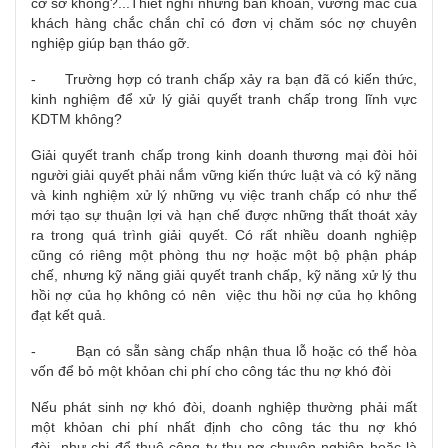
cơ sở không?...Thiết nghĩ những băn khoăn, vướng mắc của
khách hàng chắc chắn chỉ có đơn vị chăm sóc nợ chuyên
nghiệp giúp bạn tháo gỡ.
- Trường hợp có tranh chấp xảy ra bạn đã có kiến thức,
kinh nghiệm để xử lý giải quyết tranh chấp trong lĩnh vực
KDTM không?
Giải quyết tranh chấp trong kinh doanh thương mại đòi hỏi
người giải quyết phải nắm vững kiến thức luật và có kỹ năng
và kinh nghiệm xử lý những vụ việc tranh chấp có như thế
mới tạo sự thuận lợi và hạn chế được những thất thoát xảy
ra trong quá trình giải quyết. Có rất nhiều doanh nghiệp
cũng có riêng một phòng thu nợ hoặc một bộ phận pháp
chế, nhưng kỹ năng giải quyết tranh chấp, kỹ năng xử lý thu
hồi nợ của họ không có nên việc thu hồi nợ của họ không
đạt kết quả.
- Bạn có sẵn sàng chấp nhận thua lỗ hoặc có thể hòa
vốn để bỏ một khỏan chi phí cho công tác thu nợ khó đòi
Nếu phát sinh nợ khó đòi, doanh nghiệp thường phải mất
một khỏan chi phí nhất định cho công tác thu nợ khó
đòi như chi để thuê công ty thu nợ chuyên nghiệp hoặc là