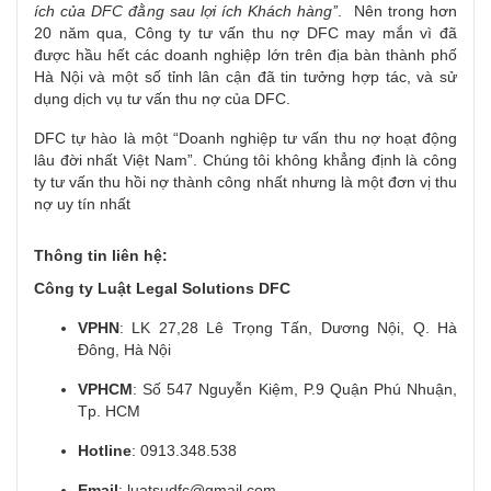
ích của DFC đằng sau lợi ích Khách hàng’’
. Nên trong hơn
20 năm qua, Công ty tư vấn thu nợ DFC may mắn vì đã
được hầu hết các doanh nghiệp lớn trên địa bàn thành phố
Hà Nội và một số tỉnh lân cận đã tin tưởng hợp tác, và sử
dụng dịch vụ tư vấn thu nợ của DFC.
DFC tự hào là một “Doanh nghiệp tư vấn thu nợ hoạt động
lâu đời nhất Việt Nam”. Chúng tôi không khẳng định là công
ty tư vấn thu hồi nợ thành công nhất nhưng là một đơn vị thu
nợ uy tín nhất
Thông tin liên hệ:
Công ty Luật Legal Solutions DFC
VPHN
: LK 27,28 Lê Trọng Tấn, Dương Nội, Q. Hà
Đông, Hà Nội
VPHCM
: Số 547 Nguyễn Kiệm, P.9 Quận Phú Nhuận,
Tp. HCM
Hotline
: 0913.348.538
Email
:
luatsudfc@gmail.com