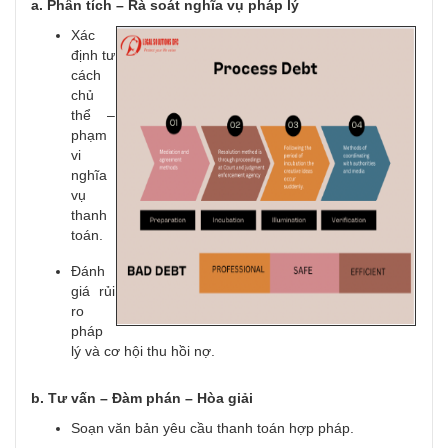
a. Phân tích – Rà soát nghĩa vụ pháp lý
Xác
định tư
cách
chủ
thể –
phạm
vi
nghĩa
vụ
thanh
toán.
Đánh
giá rủi
ro
pháp
lý và cơ hội thu hồi nợ.
b. Tư vấn – Đàm phán – Hòa giải
Soạn văn bản yêu cầu thanh toán hợp pháp.