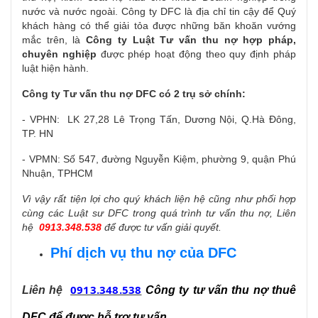
nước và nước ngoài. Công ty DFC là địa chỉ tin cậy để Quý
khách hàng có thể giải tỏa được những băn khoăn vướng
mắc trên, là
C
ông ty Luật
T
ư vấn thu nợ hợp pháp
,
chuyên nghiệp
được phép hoạt động theo quy định pháp
luật hiện hành.
C
ông ty
T
ư vấn thu nợ DFC có 2 tr
ụ s
ở chính:
- VPHN: LK 27,28 Lê Trọng Tấn, Dương Nội, Q.Hà Đông,
TP. HN
- VPMN: Số 547, đường Nguyễn Kiệm, phường 9, quận Phú
Nhuận, TPHCM
Vì vậy rất tiện lợi cho quý khách liện hệ cũng như phối hợp
cùng các
L
uật sư DFC trong quá trình tư vấn thu nợ, Liên
hệ
0913.348.538
để được tư vấn giải
quyết
.
Phí dịch vụ thu nợ của DFC
0913.348.538
Liên hệ
Công ty tư vấn thu nợ thuê
DFC để được hỗ trợ tư vấn