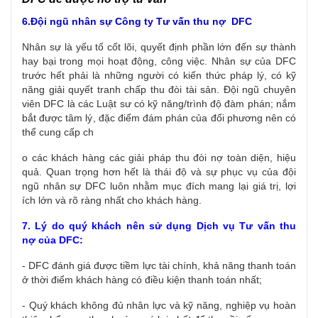
6.Đội ngũ nhân sự Công ty Tư vấn thu nợ DFC
Nhân sự là yếu tố cốt lõi, quyết định phần lớn đến sự thành
hay bại trong mọi hoạt động, công việc. Nhân sự của DFC
trước hết phải là những người có kiến thức pháp lý, có kỹ
năng giải quyết tranh chấp thu đòi tài sản. Đội ngũ chuyên
viên DFC là các Luật sư có kỹ năng/trình độ đàm phán; nắm
bắt được tâm lý, đặc điểm đám phán của đối phương nên có
thể cung cấp ch
o các khách hàng các giải pháp thu đòi nợ toàn diện, hiệu
quả. Quan trọng hơn hết là thái độ và sự phục vụ của đội
ngũ nhân sự DFC luôn nhằm mục đích mang lại giá trị, lợi
ích lớn và rõ ràng nhất cho khách hàng.
7. Lý do quý khách nên sử dụng
D
ịch vụ
T
ư
vấn thu
nợ
của DFC:
- DFC đánh giá được tiềm lực tài chính, khả năng thanh toán
ở thời điểm khách hàng có điều kiện thanh toán nhất;
- Quý khách không đủ nhân lực và kỹ năng, nghiệp vụ hoàn