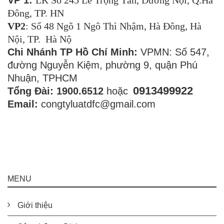
VP 1:
LK Số 245 Lê Trọng Tấn, Dương Nội, Q.Hà
Đông, TP. HN
VP2
: Số 48 Ngõ 1 Ngô Thì Nhậm, Hà Đông, Hà
Nội, TP. Hà Nộ
Chi Nhánh TP Hồ Chí Minh:
VPMN: Số 547,
đường Nguyễn Kiệm, phường 9, quận Phú
Nhuận, TPHCM
0913499922
Tổng Đài: 1900.6512
hoặc
Email:
congtyluatdfc@gmail.com
MENU
Giới thiệu