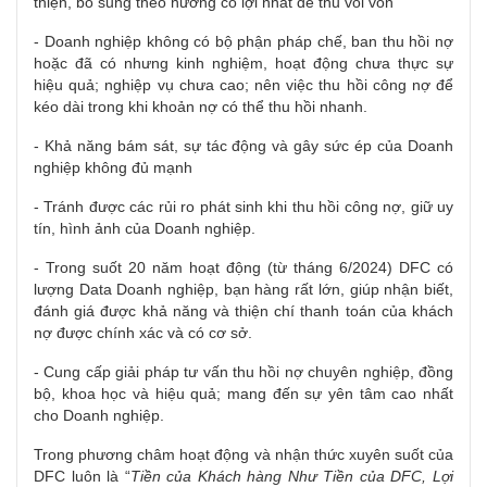
thiện, bổ sung theo hướng có lợi nhất để thu vồi vốn
- Doanh nghiệp không có bộ phận pháp chế, ban thu hồi nợ
hoặc đã có nhưng kinh nghiệm, hoạt động chưa thực sự
hiệu quả; nghiệp vụ chưa cao; nên việc thu hồi công nợ để
kéo dài trong khi khoản nợ có thể thu hồi nhanh.
- Khả năng bám sát, sự tác động và gây sức ép của Doanh
nghiệp không đủ mạnh
- Tránh được các rủi ro phát sinh khi thu hồi công nợ, giữ uy
tín, hình ảnh của Doanh nghiệp.
- Trong suốt 20 năm hoạt động (từ tháng 6/2024) DFC có
lượng Data Doanh nghiệp, bạn hàng rất lớn, giúp nhận biết,
đánh giá được khả năng và thiện chí thanh toán của khách
nợ được chính xác và có cơ sở.
- Cung cấp giải pháp tư vấn thu hồi nợ chuyên nghiệp, đồng
bộ, khoa học và hiệu quả; mang đến sự yên tâm cao nhất
cho Doanh nghiệp.
Trong phương châm hoạt động và nhận thức xuyên suốt của
DFC luôn là “
Tiền của Khách hàng Như Tiền của DFC, Lợi