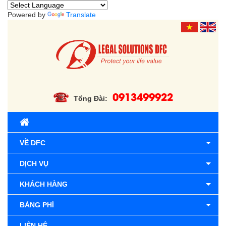
Powered by
Translate
0913499922
Tổng Đài:
VỀ DFC
DỊCH VỤ
KHÁCH HÀNG
BẢNG PHÍ
LIÊN HỆ