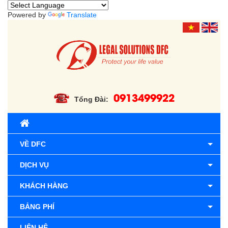
Powered by
Translate
0913499922
Tổng Đài:
VỀ DFC
DỊCH VỤ
KHÁCH HÀNG
BẢNG PHÍ
LIÊN HỆ