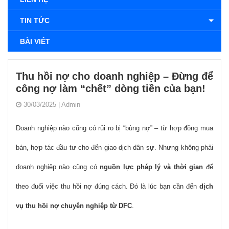
TIN TỨC
BÀI VIẾT
Thu hồi nợ cho doanh nghiệp – Đừng để
công nợ làm “chết” dòng tiền của bạn!
30/03/2025
|
Admin
Doanh nghiệp nào cũng có rủi ro bị “bùng nợ” – từ hợp đồng mua
bán, hợp tác đầu tư cho đến giao dịch dân sự. Nhưng không phải
doanh nghiệp nào cũng có
nguồn lực pháp lý và thời gian
để
theo đuổi việc thu hồi nợ đúng cách. Đó là lúc bạn cần đến
dịch
vụ thu hồi nợ chuyên nghiệp từ DFC
.