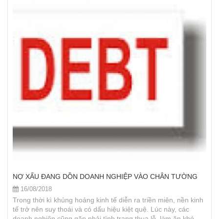
NỢ XẤU ĐANG DỒN DOANH NGHIỆP VÀO CHÂN TƯỜNG
16/08/2018
Trong thời kì khủng hoảng kinh tế diễn ra triền miên, nền kinh
tế trở nên suy thoái và có dấu hiệu kiệt quệ. Lúc này, các
doanh nghiệp cũng gặp phải tình trạng thua lỗ, làm ăn khó