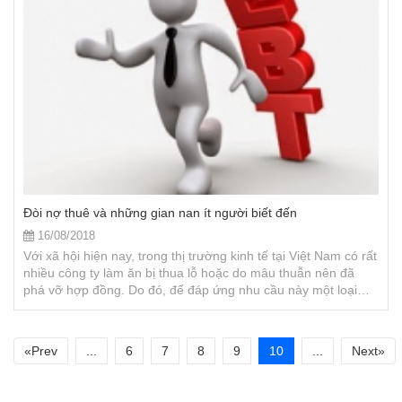
Đòi nợ thuê và những gian nan ít người biết đến
16/08/2018
Với xã hội hiện nay, trong thị trường kinh tế tại Việt Nam có rất
nhiều công ty làm ăn bị thua lỗ hoặc do mâu thuẫn nên đã
phá vỡ hợp đồng. Do đó, để đáp ứng nhu cầu này một loại
ngành nghề mới đã ra đời và hiện nay dịch vụ đòi nợ thuê đã
không còn quá xa lạ với nhiều người.
«Prev
...
6
7
8
9
10
...
Next»