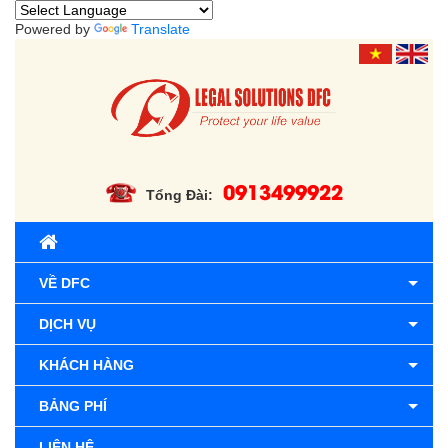
Powered by
Translate
0913499922
Tổng Đài:
VỀ DFC
DỊCH VỤ
KHÁCH HÀNG
BẢNG PHÍ
LIÊN HỆ