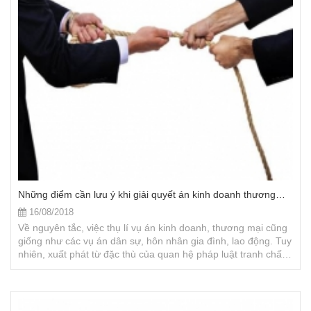
Những điểm cần lưu ý khi giải quyết án kinh doanh thương
mại
16/08/2018
Về nguyên tắc, việc thụ lí vụ án kinh doanh, thương mại cũng
giống như các vụ án dân sự, hôn nhân gia đình, lao động. Tuy
nhiên, xuất phát từ đặc thù của quan hệ pháp luật tranh chấp
mà việc thụ lí giải quyết vụ án kinh doanh, thương mại có
những lưu ý riêng như sau