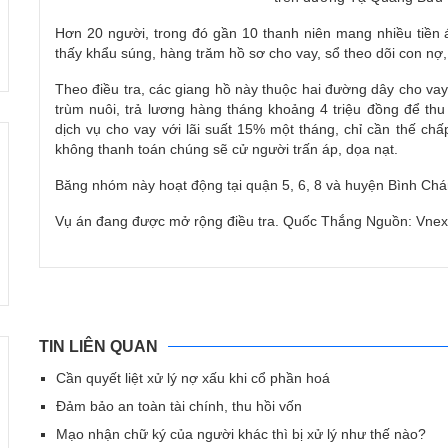
Hơn 20 người, trong đó gần 10 thanh niên mang nhiều tiền 
thấy khẩu súng, hàng trăm hồ sơ cho vay, sổ theo dõi con nợ, g
Theo điều tra, các giang hồ này thuộc hai đường dây cho vay
trùm nuôi, trả lương hàng tháng khoảng 4 triệu đồng để thu 
dịch vụ cho vay với lãi suất 15% một tháng, chỉ cần thế c
không thanh toán chúng sẽ cử người trấn áp, dọa nạt.
Băng nhóm này hoạt động tại quận 5, 6, 8 và huyện Bình Chá
Vụ án đang được mở rộng điều tra.
Quốc Thắng
Nguồn: Vnex
TIN LIÊN QUAN
Cần quyết liệt xử lý nợ xấu khi cổ phần hoá
Đảm bảo an toàn tài chính, thu hồi vốn
Mạo nhận chữ ký của người khác thì bị xử lý như thế nào?