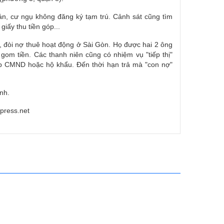
án, cư ngụ không đăng ký tạm trú. Cảnh sát cũng tìm
iấy thu tiền góp...
, đòi nợ thuê hoạt động ở Sài Gòn. Họ được hai 2 ông
gom tiền. Các thanh niên cũng có nhiệm vụ "tiếp thị"
hấp CMND hoặc hộ khẩu. Đến thời hạn trả mà "con nợ"
nh.
press.net