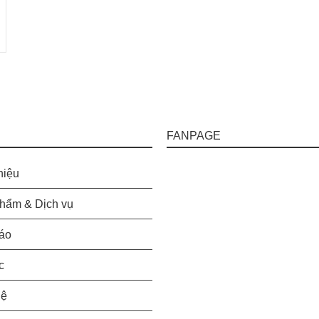
FANPAGE
hiệu
hẩm & Dịch vụ
áo
c
hệ