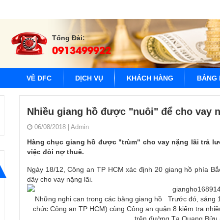
Tổng Đài:
0913499922
VỀ DFC
DỊCH VỤ
KHÁCH HÀNG
BẢNG 
Nhiều giang hồ được "nuôi" để cho vay n
06/08/2018
|
Admin
Hàng chục giang hồ được "trùm" cho vay nặng lãi trả lư
việc đòi nợ thuê.
Ngày 18/12, Công an TP HCM xác định 20 giang hồ phía Bắc
dây cho vay nặng lãi.
Những nghi can trong các băng giang hồ
Trước đó, sáng 16
chức Công an TP HCM) cùng Công an quận 8 kiểm tra nhiều 
trên đường Tạ Quang Bửu 