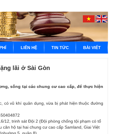
PHÍ
LIÊN HỆ
TIN TỨC
BÀI VIẾT
ặng lãi ở Sài Gòn
ơng, sống tại các chung cư cao cấp, để thực hiện
, có vũ khí quân dụng, vừa bị phát hiện thuộc đường
/12, trinh sát Đội 2 (Đội phòng chống tội phạm có tổ
căn hộ tại hai chung cư cao cấp Samland, Giai Việt
(phường 5, quận 8).