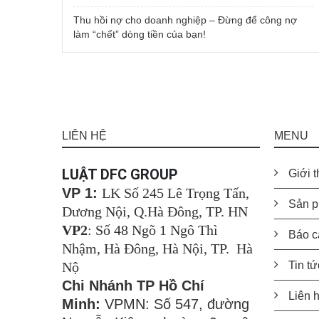
Thu hồi nợ cho doanh nghiệp – Đừng để công nợ
làm “chết” dòng tiền của bạn!
LIÊN HỆ
MENU
LUẬT DFC GROUP
Giới t
VP 1:
LK Số 245 Lê Trọng Tấn,
Sản p
Dương Nội, Q.Hà Đông, TP. HN
VP2
: Số 48 Ngõ 1 Ngô Thì
Báo c
Nhậm, Hà Đông, Hà Nội, TP. Hà
Nộ
Tin tứ
Chi Nhánh TP Hồ Chí
Liên 
Minh:
VPMN: Số 547, đường