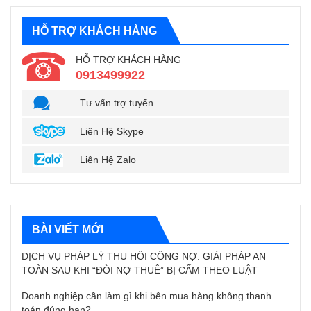
HỖ TRỢ KHÁCH HÀNG
HỖ TRỢ KHÁCH HÀNG
0913499922
Tư vấn trợ tuyến
Liên Hệ Skype
Liên Hệ Zalo
BÀI VIẾT MỚI
DỊCH VỤ PHÁP LÝ THU HỒI CÔNG NỢ: GIẢI PHÁP AN
TOÀN SAU KHI “ĐÒI NỢ THUÊ” BỊ CẤM THEO LUẬT
Doanh nghiệp cần làm gì khi bên mua hàng không thanh
toán đúng hạn?