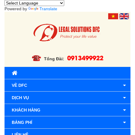
Powered by
Translate
0913499922
Tổng Đài:
VỀ DFC
DỊCH VỤ
KHÁCH HÀNG
BẢNG PHÍ
LIÊN HỆ