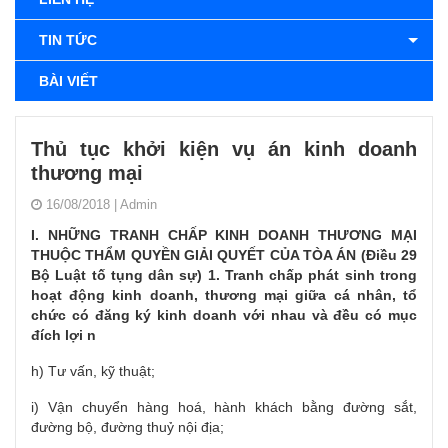
TIN TỨC
BÀI VIẾT
Thủ tục khởi kiện vụ án kinh doanh
thương mại
16/08/2018
|
Admin
I. NHỮNG TRANH CHẤP KINH DOANH THƯƠNG MẠI
THUỘC THẨM QUYỀN GIẢI QUYẾT CỦA TÒA ÁN (Điều 29
Bộ Luật tố tụng dân sự) 1. Tranh chấp phát sinh trong
hoạt động kinh doanh, thương mại giữa cá nhân, tổ
chức có đăng ký kinh doanh với nhau và đều có mục
đích lợi n
h) Tư vấn, kỹ thuật;
i) Vận chuyển hàng hoá, hành khách bằng đường sắt,
đường bộ, đường thuỷ nội địa;