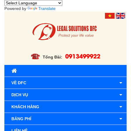
Powered by
Translate
0913499922
Tổng Đài:
VỀ DFC
DỊCH VỤ
KHÁCH HÀNG
BẢNG PHÍ
LIÊN HỆ