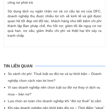
công nợ phải trả
Sử dụng dịch vụ ngăn chặn nợ và cơ cấu lại nợ của DFC,
doanh nghiệp thu đuợc nhiều lợi ích về kinh tế và giữ được
quan hệ tốt đẹp với đối tác, khách hàng như tiết kiệm chi phí
thành lập Ban pháp chế, thu hồi nợ; giảm tối đa nguy cơ nợ
quá hạn, nợ xấu; giảm thiểu chi phí và thiệt hại khi xảy ra
tranh chấp
TIN LIÊN QUAN
So sánh chi phí: Thuê luật sư đòi nợ và tự khởi kiện – Doanh
nghiệp chọn cách nào lợi hơn?
Vì sao doanh nghiệp nên chọn luật sư đòi nợ thay vì dịch vụ
mua – bán nợ?
Lựa chọn an toàn cho doanh nghiệp khi “đòi nợ thuê” bị cấm
Khi nào doanh nghiệp nên khởi kiện đòi nợ – Thời điểm “vàng”