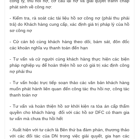
công ty, thu hồi nợ, cơ cấu lại nợ và giải quyết tranh chấp
phát sinh về công nợ:
- Kiểm tra, rà soát các tài liệu hồ sơ công nợ (phải thu phải
trả) do Khách hàng cung cấp, xác định giá trị pháp lý của hồ
sơ công nợ
- Cử cán bộ cùng khách hàng theo dõi, bám sát, đôn đốc
các khoản nghĩa vụ thanh toán đến hạn
- Tư vấn và cử người cùng khách hàng thực hiện các biện
pháp nghiệp vụ để hoàn thiện hồ sơ có giá trị xác định công
nợ phải thu
- Tư vấn hoặc trực tiếp soạn thảo các văn bản khách hàng
muốn phát hành liên quan đến công tác thu hồi nợ, công tác
thanh toán nợ
- Tư vấn và hoàn thiện hồ sơ khởi kiện ra tòa án cấp thẩm
quyền cho khách hàng đối với các hồ sơ DFC có tham gia
tư vấn mà chưa thu hồi hết
- Xuất hiện với tư cách là Bên thứ ba đàm phán, thương thảo
với các đối tác của DN trong việc giải quyết, gia hạn các