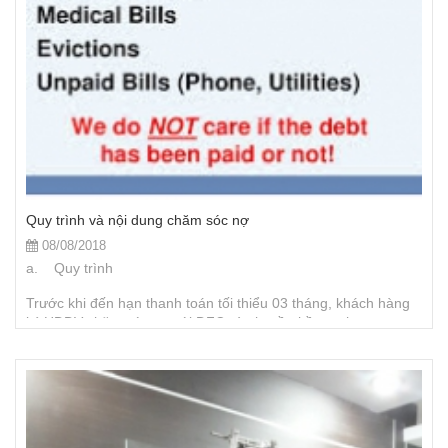
Quy trình và nội dung chăm sóc nợ
08/08/2018
a. Quy trình
Trước khi đến hạn thanh toán tối thiểu 03 tháng, khách hàng
ký HĐDV chăm sóc nợ với DFC và chuyền hồ sơ photo sang
DFC những tài liệu sau:
- Hợp đồng kinh tế
- Biên bản giao nhận hàng hóa hoặc biên bản nghiệm
thu