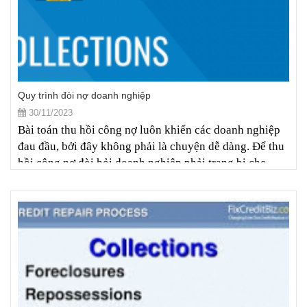
Quy trình đòi nợ doanh nghiệp
30/11/2023
Bài toán thu hồi công nợ luôn khiến các doanh nghiệp
đau đầu, bởi đây không phải là chuyện dễ dàng. Để thu
hồi công nợ đòi hỏi doanh nghiệp phải trang bị cho
mình những kiến thức pháp lý và những kỹ năng xử lý
nợ. Với kinh nghiệm hơn 20 năm tư vấn, hỗ trợ dịch vụ
pháp lý giúp các doanh nghiêp thu hồi công nợ, bài viết
dưới đây Luật DFC sẽ đưa ra những lưu ý cho doanh
nghiệp đề việc thu hồi nợ đạt kết quả tốt nhất.