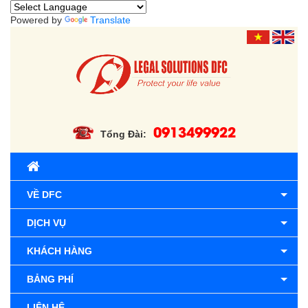
Powered by
Translate
0913499922
Tổng Đài:
VỀ DFC
DỊCH VỤ
KHÁCH HÀNG
BẢNG PHÍ
LIÊN HỆ