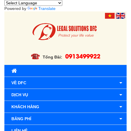
Powered by
Translate
0913499922
Tổng Đài:
VỀ DFC
DỊCH VỤ
KHÁCH HÀNG
BẢNG PHÍ
LIÊN HỆ