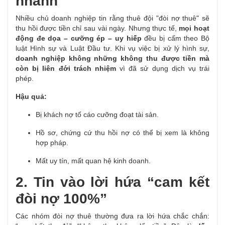
nhanh
Nhiều chủ doanh nghiệp tin rằng thuê đội "đòi nợ thuê" sẽ
thu hồi được tiền chỉ sau vài ngày.
Nhưng thực tế,
mọi hoạt
động đe dọa – cưỡng ép – uy hiếp
đều bị cấm theo Bộ
luật Hình sự và Luật Đầu tư.
Khi vụ việc bị xử lý hình sự,
doanh nghiệp không những không thu được tiền mà
còn bị liên đới trách nhiệm
vì đã sử dụng dịch vụ trái
phép.
Hậu quả:
Bị khách nợ tố cáo cưỡng đoạt tài sản.
Hồ sơ, chứng cứ thu hồi nợ có thể bị xem là không
hợp pháp.
Mất uy tín, mất quan hệ kinh doanh.
2. Tin vào lời hứa “cam kết
đòi nợ 100%”
Các nhóm đòi nợ thuê thường đưa ra lời hứa chắc chắn: