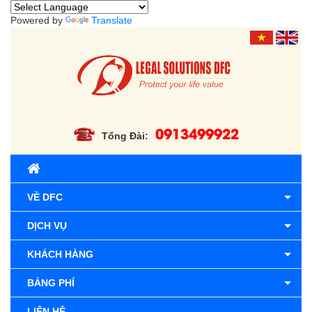
Powered by
Translate
0913499922
Tổng Đài:
VỀ DFC
DỊCH VỤ
KHÁCH HÀNG
BẢNG PHÍ
LIÊN HỆ