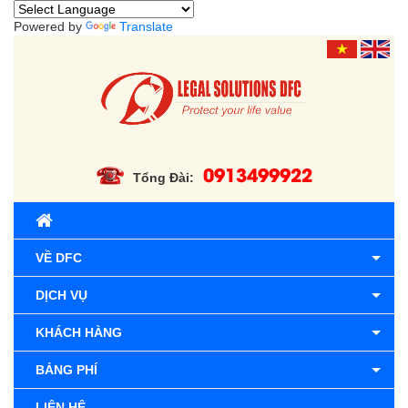
Powered by
Translate
0913499922
Tổng Đài:
VỀ DFC
DỊCH VỤ
KHÁCH HÀNG
BẢNG PHÍ
LIÊN HỆ