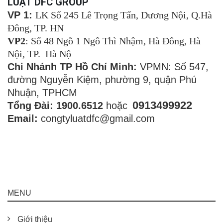
LUẬT DFC GROUP
VP 1:
LK Số 245 Lê Trọng Tấn, Dương Nội, Q.Hà
Đông, TP. HN
VP2
: Số 48 Ngõ 1 Ngô Thì Nhậm, Hà Đông, Hà
Nội, TP. Hà Nộ
Chi Nhánh TP Hồ Chí Minh:
VPMN: Số 547,
đường Nguyễn Kiệm, phường 9, quận Phú
Nhuận, TPHCM
0913499922
Tổng Đài: 1900.6512
hoặc
Email:
congtyluatdfc@gmail.com
MENU
Giới thiệu