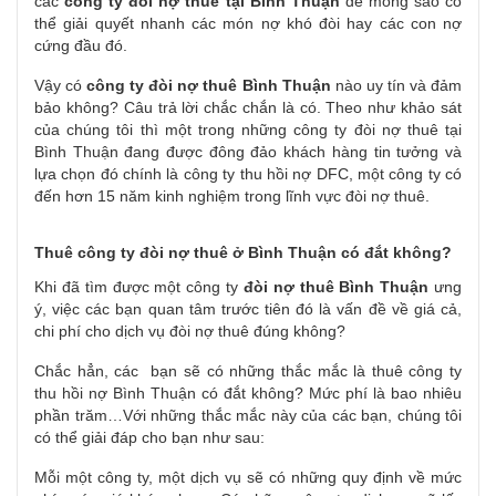
các
công ty đòi nợ thuê tại Bình Thuận
để mong sao có
thể giải quyết nhanh các món nợ khó đòi hay các con nợ
cứng đầu đó.
Vậy có
công ty đòi nợ thuê Bình Thuận
nào uy tín và đảm
bảo không? Câu trả lời chắc chắn là có. Theo như khảo sát
của chúng tôi thì một trong những công ty đòi nợ thuê tại
Bình Thuận đang được đông đảo khách hàng tin tưởng và
lựa chọn đó chính là công ty thu hồi nợ DFC, một công ty có
đến hơn 15 năm kinh nghiệm trong lĩnh vực đòi nợ thuê.
Thuê công ty đòi nợ thuê ở Bình Thuận có đắt không?
Khi đã tìm được một công ty
đòi nợ thuê Bình Thuận
ưng
ý, việc các bạn quan tâm trước tiên đó là vấn đề về giá cả,
chi phí cho dịch vụ đòi nợ thuê đúng không?
Chắc hẳn, các bạn sẽ có những thắc mắc là thuê công ty
thu hồi nợ Bình Thuận có đắt không? Mức phí là bao nhiêu
phần trăm…Với những thắc mắc này của các bạn, chúng tôi
có thể giải đáp cho bạn như sau:
Mỗi một công ty, một dịch vụ sẽ có những quy định về mức