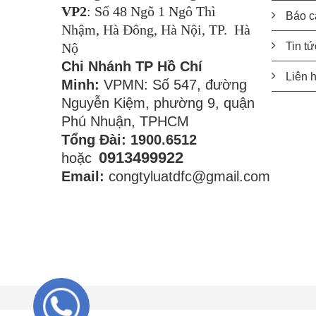
VP2
: Số 48 Ngõ 1 Ngô Thì
Báo c
Nhậm, Hà Đông, Hà Nội, TP. Hà
Nộ
Tin tứ
Chi Nhánh TP Hồ Chí
Liên 
Minh:
VPMN: Số 547, đường
Nguyễn Kiệm, phường 9, quận
Phú Nhuận, TPHCM
Tổng Đài: 1900.6512
0913499922
hoặc
Email:
congtyluatdfc@gmail.com