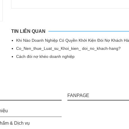
TIN LIÊN QUAN
Khi Nào Doanh Nghiệp Có Quyền Khởi Kiện Đòi Nợ Khách H
Co_Nen_thue_Luat_su_Khoi_kien_ doi_no_khach-hang?
Cách đòi nợ khéo doanh nghiệp
FANPAGE
hiệu
hẩm & Dịch vụ