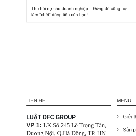
Thu hồi nợ cho doanh nghiệp – Đừng để công nợ
làm “chết” dòng tiền của bạn!
LIÊN HỆ
MENU
LUẬT DFC GROUP
Giới t
VP 1:
LK Số 245 Lê Trọng Tấn,
Sản p
Dương Nội, Q.Hà Đông, TP. HN