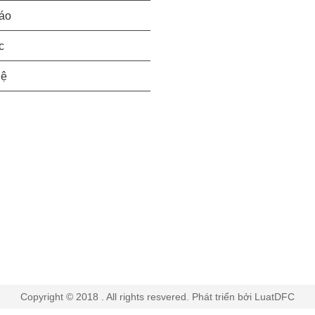
áo
c
hệ
Copyright © 2018 . All rights resvered. Phát triển bởi LuatDFC